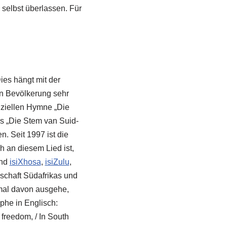
selbst überlassen. Für
es hängt mit der
en Bevölkerung sehr
fiziellen Hymne „Die
s „Die Stem van Suid-
n. Seit 1997 ist die
h an diesem Lied ist,
ind
isiXhosa
,
isiZulu
,
schaft Südafrikas und
mal davon ausgehe,
ophe in Englisch:
r freedom, / In South