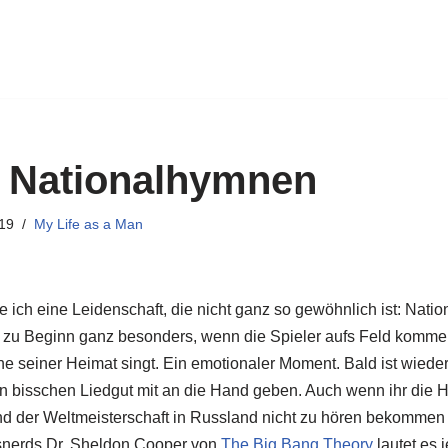
 Nationalhymnen
19
My Life as a Man
 ich eine Leidenschaft, die nicht ganz so gewöhnlich ist: Nat
es zu Beginn ganz besonders, wenn die Spieler aufs Feld komm
e seiner Heimat singt. Ein emotionaler Moment. Bald ist wied
n bisschen Liedgut mit an die Hand geben. Auch wenn ihr die
d der Weltmeisterschaft in Russland nicht zu hören bekommen 
snerds Dr. Sheldon Cooper von
The Big Bang Theory
lautet es 