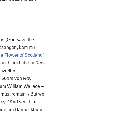
chs „God save the
besangen, kam mir
e Flower of Scotland
“
 auch noch die äußerst
iziellen
 60ern von Roy
 um William Wallace –
 must remain, / But we
rmy, / And sent him
urde bei Bannockburn