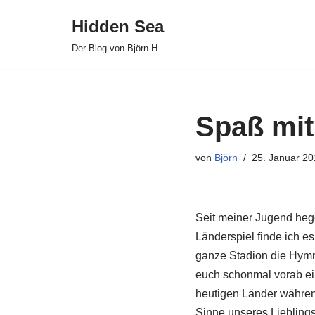
Hidden Sea
Zum
Der Blog von Björn H.
Inhalt
springen
Spaß mit
von
Björn
25. Januar 20
Seit meiner Jugend hege
Länderspiel finde ich 
ganze Stadion die Hymn
euch schonmal vorab ei
heutigen Länder währen
Sinne unseres Liebling