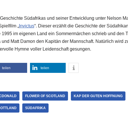
Geschichte Südafrikas und seiner Entwicklung unter Nelson Man
pielfilm „
Invictus
“. Dieser erzählt die Geschichte der Südafrik
e 1995 im eigenen Land ein Sommermärchen schrieb und den T
 und Matt Damon den Kapitän der Mannschaft. Natürlich wird z
rvolle Hymne voller Leidenschaft gesungen.
teilen
teilen
CDONALD
FLOWER OF SCOTLAND
KAP DER GUTEN HOFFNUNG
OTTLAND
SÜDAFRIKA