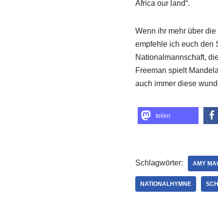
Africa our land“.
Wenn ihr mehr über die 
empfehle ich euch den S
Nationalmannschaft, di
Freeman spielt Mandela
auch immer diese wunde
teilen
Schlagwörter:
AMY MA
NATIONALHYMNE
SCH