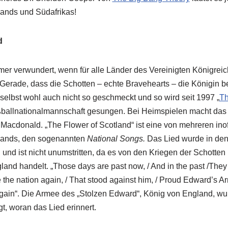
ands und Südafrikas!
d
mer verwundert, wenn für alle Länder des Vereinigten Königrei
Gerade, dass die Schotten – echte Bravehearts – die Königin 
 selbst wohl auch nicht so geschmeckt und so wird seit 1997 „
Th
ßballnationalmannschaft gesungen. Bei Heimspielen macht das
cdonald. „The Flower of Scotland“ ist eine von mehreren inoff
lands, den sogenannten
National Songs.
Das Lied wurde in den
und ist nicht unumstritten, da es von den Kriegen der Schotten
and handelt. „Those days are past now, / And in the past /They
 be the nation again, / That stood against him, / Proud Edward’s A
again“. Die Armee des „Stolzen Edward“, König von England, w
t, woran das Lied erinnert.