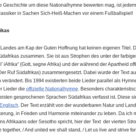
 Geschichte um diese Nationalhymne bewerten mag, ist jedem 
 Klassiker in Sachen Sich-Heiß-Machen vor einem Fußballspiel!
ikas
Landes am Kap der Guten Hoffnung hat keinen eigenen Titel. Di
üdafrikas zusammen. Sie ist aus Strophen des unter der farbig
’ iAfrika“ (Gott, segne Afrika) und der während der Apartheid of
(Der Ruf Südafrikas) zusammengesetzt. Dabei wurde der Text au
ch verändert. Bis 1994 existierten beide Lieder parallel als Hymne
er Lieder die
offizielle Nationalhymne
. Besonders charakteristisc
eisten gesprochenen Sprachen Südafrikas verfasst ist. Diese s
Englisch
. Der Text erzählt von der wunderbaren Natur und Land
rung, in Frieden und Harmonie miteinander zu leben. Da ich 
s Afrikaans oder Sesotho spricht, hier der Text
der vierten Str
together, / And united we shall stand, / Let us live and strive fo